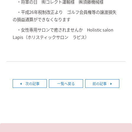
・将軍の日 ㈲コレクト運輸様 ㈱須藤機械様
・平成26年税制改正より ゴルフ会員権等の譲渡損失
の損益通算ができなくなります
・女性専用サロンで癒されませんか Holistic salon
Lapis（ホリスティックサロン ラピス）
次の記事
一覧へ戻る
前の記事