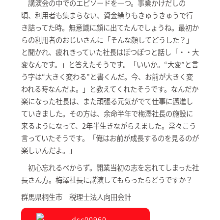
講演会の中でのエピソードを一つ。事業かけだしの
頃、利用者も集まらない、資金繰りもきゅうきゅうで行
き詰ってた時。無意識に顔に出てたんでしょうね。最初か
らの利用者のおじいさんに「そんな顔してどうした？」
と聞かれ、疲れきっていた社長はぽつぽつと話し「・・大
変なんです。」と答えたそうです。「いいか。“大変”と言
う字は“大きく変わる”と書くんだ。今、お前が大きく変
われる時なんだよ。」と教えてくれたそうです。なんだか
楽になった社長は、また頑張る元気がでて仕事に邁進し
ていきました。その方は、余命半年で梅澤社長の施設に
来るようになって、2年半生きながらえました。常々こう
言っていたそうです。「俺はお前が成長するのを見るのが
楽しいんだよ。」
初心忘れるべからず。開業当初の志を忘れてしまった社
長さん方。梅澤社長に講演してもらったらどうですか？
群馬県桐生市 税理士法人向田会計