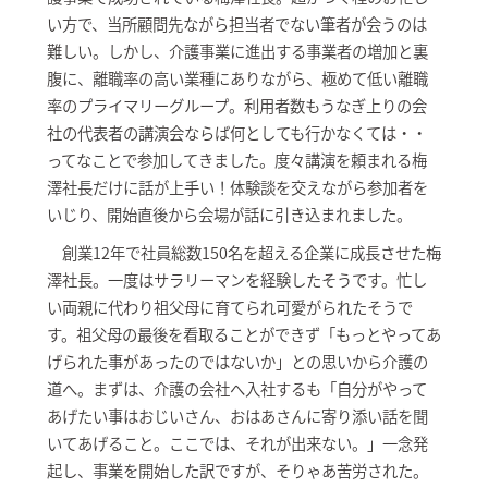
い方で、当所顧問先ながら担当者でない筆者が会うのは
難しい。しかし、介護事業に進出する事業者の増加と裏
腹に、離職率の高い業種にありながら、極めて低い離職
率のプライマリーグループ。利用者数もうなぎ上りの会
社の代表者の講演会ならば何としても行かなくては・・
ってなことで参加してきました。度々講演を頼まれる梅
澤社長だけに話が上手い！体験談を交えながら参加者を
いじり、開始直後から会場が話に引き込まれました。
創業12年で社員総数150名を超える企業に成長させた梅
澤社長。一度はサラリーマンを経験したそうです。忙し
い両親に代わり祖父母に育てられ可愛がられたそうで
す。祖父母の最後を看取ることができず「もっとやってあ
げられた事があったのではないか」との思いから介護の
道へ。まずは、介護の会社へ入社するも「自分がやって
あげたい事はおじいさん、おはあさんに寄り添い話を聞
いてあげること。ここでは、それが出来ない。」一念発
起し、事業を開始した訳ですが、そりゃあ苦労された。