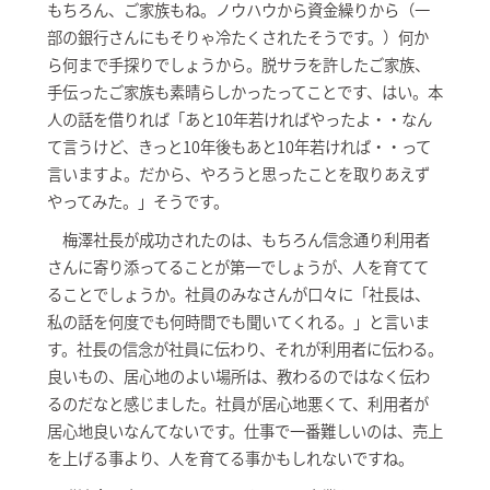
もちろん、ご家族もね。ノウハウから資金繰りから（一
部の銀行さんにもそりゃ冷たくされたそうです。）何か
ら何まで手探りでしょうから。脱サラを許したご家族、
手伝ったご家族も素晴らしかったってことです、はい。本
人の話を借りれば「あと10年若ければやったよ・・なん
て言うけど、きっと10年後もあと10年若ければ・・って
言いますよ。だから、やろうと思ったことを取りあえず
やってみた。」そうです。
梅澤社長が成功されたのは、もちろん信念通り利用者
さんに寄り添ってることが第一でしょうが、人を育てて
ることでしょうか。社員のみなさんが口々に「社長は、
私の話を何度でも何時間でも聞いてくれる。」と言いま
す。社長の信念が社員に伝わり、それが利用者に伝わる。
良いもの、居心地のよい場所は、教わるのではなく伝わ
るのだなと感じました。社員が居心地悪くて、利用者が
居心地良いなんてないです。仕事で一番難しいのは、売上
を上げる事より、人を育てる事かもしれないですね。