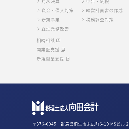
月次決算
申告・納税
資金・借入対策
経営計画書の作成
新規事業
税務調査対策
経理業務改善
相続相談
開業医支援
新規開業支援
〒376-0045 群馬県桐生市末広町6-10 MSビル 2