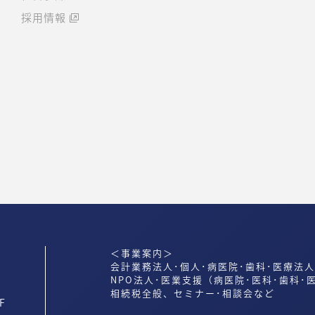
採用情報
＜事業案内＞
会計業務法人･個人･病医院･歯科･医療法
NPO法人･医業支援（病医院･医科･歯科･
相続税全般、セミナー･相談会など
F