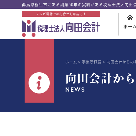
群馬県桐生市にある創業50年の実績がある税理士法人向田
テレビ電話での打合せも可能です
ホー
ホーム
事業所概要
向田会計からの
向田会計か
NEWS