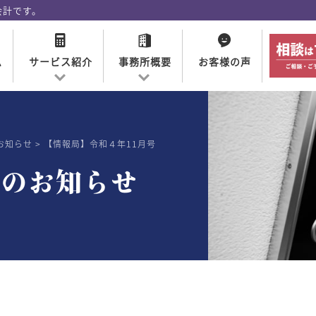
会計です。
ム
サービス紹介
事務所概要
お客様の声
税務・財務コンサルティング
事業所概要・沿革
向田会計情報局
お知らせ
【情報局】令和４年11月号
相続相談
らのお知らせ
経営参謀
開業医支援
採用情報
新規開業支援